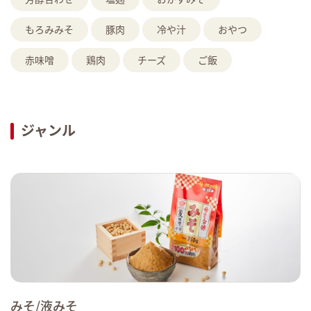
もろみみそ
豚肉
冷や汁
おやつ
赤味噌
鶏肉
チーズ
ご飯
ジャンル
みそ/液みそ