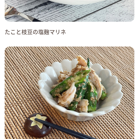
たこと枝豆の塩麹マリネ