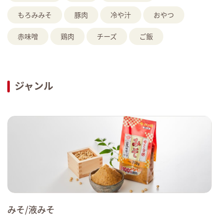
もろみみそ
豚肉
冷や汁
おやつ
赤味噌
鶏肉
チーズ
ご飯
ジャンル
みそ/液みそ