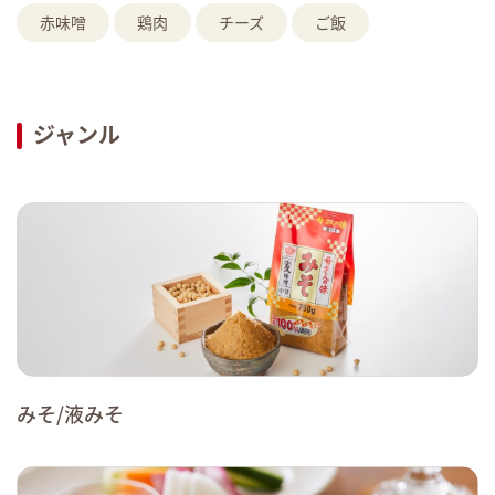
赤味噌
鶏肉
チーズ
ご飯
ジャンル
みそ/液みそ