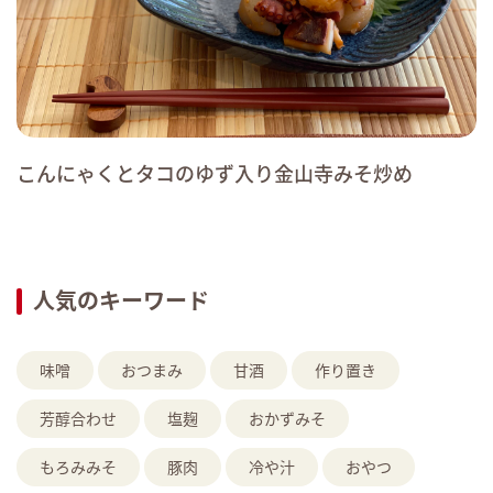
こんにゃくとタコのゆず入り金山寺みそ炒め
人気のキーワード
味噌
おつまみ
甘酒
作り置き
芳醇合わせ
塩麹
おかずみそ
もろみみそ
豚肉
冷や汁
おやつ