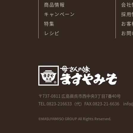
商品情報
会社
キャンペーン
採用
特集
お客
レシピ
お問
〒737-0811
広島県呉市西中央3丁目7番40号
TEL.
0823-216633
（代）FAX.0823-21-6636
info
©MASUYAMISO GROUP All Rights Reserved.