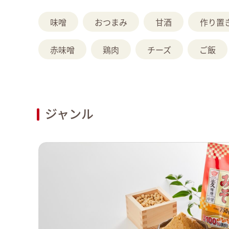
味噌
おつまみ
甘酒
作り置
赤味噌
鶏肉
チーズ
ご飯
ジャンル