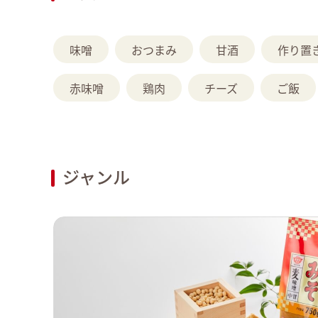
味噌
おつまみ
甘酒
作り置
赤味噌
鶏肉
チーズ
ご飯
ジャンル