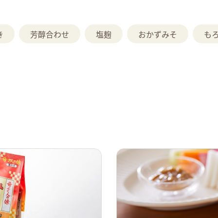
き
芳醇合わせ
塩麹
おかずみそ
も