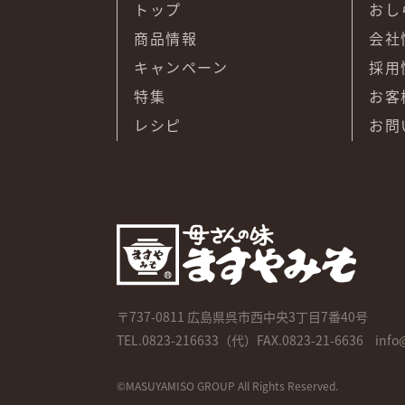
トップ
おし
商品情報
会社
キャンペーン
採用
特集
お客
レシピ
お問
〒737-0811
広島県呉市西中央3丁目7番40号
TEL.
0823-216633
（代）FAX.0823-21-6636
info
©MASUYAMISO GROUP All Rights Reserved.