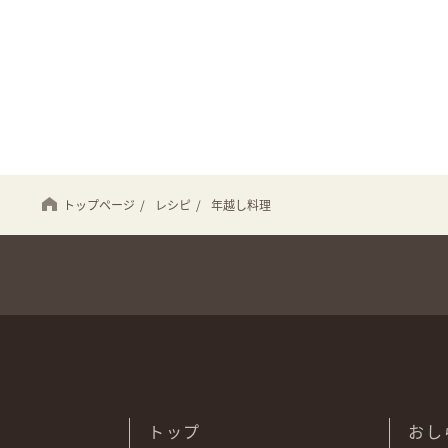
トップページ
/
レシピ
/
年越し料理
トップ
おし