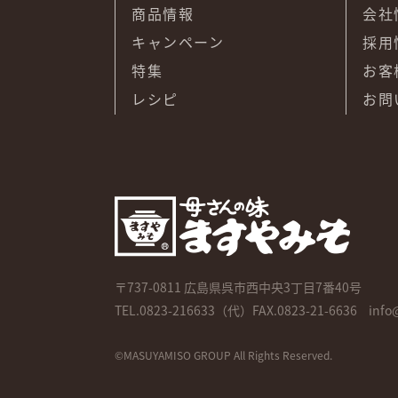
商品情報
会社
キャンペーン
採用
特集
お客
レシピ
お問
〒737-0811
広島県呉市西中央3丁目7番40号
TEL.
0823-216633
（代）FAX.0823-21-6636
info
©MASUYAMISO GROUP All Rights Reserved.