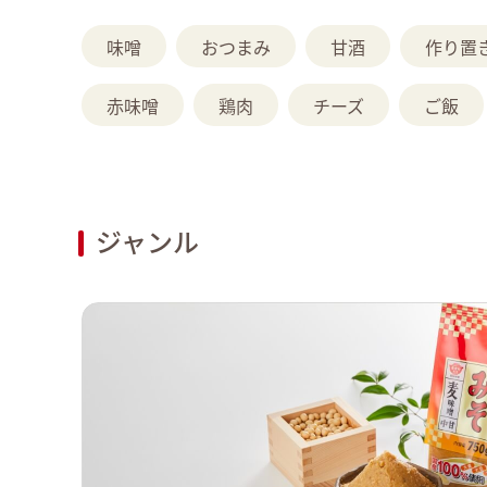
味噌
おつまみ
甘酒
作り置
赤味噌
鶏肉
チーズ
ご飯
ジャンル