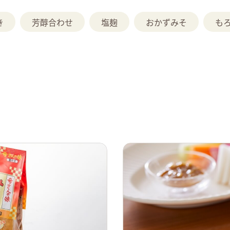
き
芳醇合わせ
塩麹
おかずみそ
も