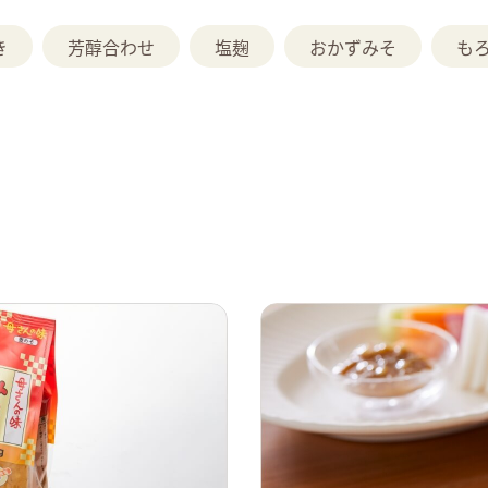
き
芳醇合わせ
塩麹
おかずみそ
も