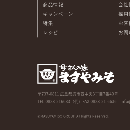
商品情報
会社
キャンペーン
採用
特集
お客
レシピ
お問
〒737-0811
広島県呉市西中央3丁目7番40号
TEL.
0823-216633
（代）FAX.0823-21-6636
info
©MASUYAMISO GROUP All Rights Reserved.