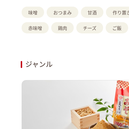
味噌
おつまみ
甘酒
作り置
赤味噌
鶏肉
チーズ
ご飯
ジャンル