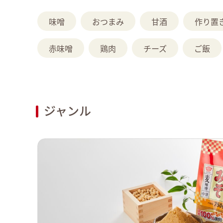
味噌
おつまみ
甘酒
作り置
赤味噌
鶏肉
チーズ
ご飯
ジャンル