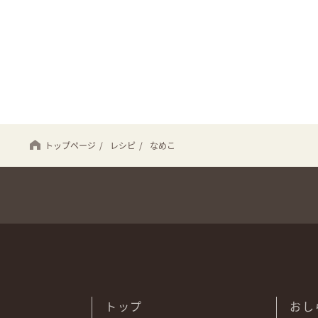
トップページ
/
レシピ
/
なめこ
トップ
おし