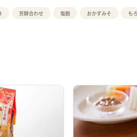
き
芳醇合わせ
塩麹
おかずみそ
も