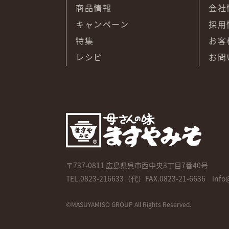
商品情報
会社
キャンペーン
採用
特集
お客
レシピ
お問
〒737-0811
広島県呉市西中央3丁目7番40号
TEL.
0823-216633
（代）FAX.0823-21-6636
info
©MASUYAMISO GROUP All Rights Reserved.