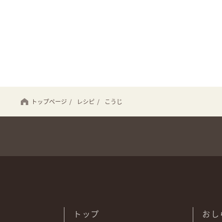
トップページ
/
レシピ
/
こうじ
トップ
おし