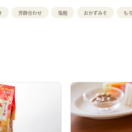
き
芳醇合わせ
塩麹
おかずみそ
も