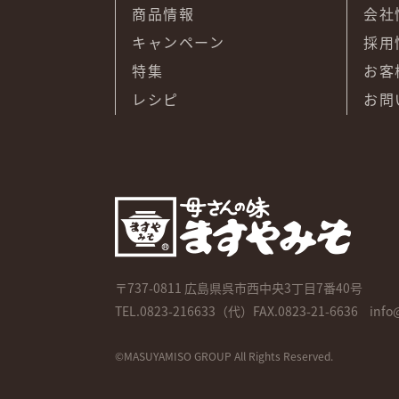
商品情報
会社
キャンペーン
採用
特集
お客
レシピ
お問
〒737-0811
広島県呉市西中央3丁目7番40号
TEL.
0823-216633
（代）FAX.0823-21-6636
info
©MASUYAMISO GROUP All Rights Reserved.