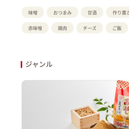
味噌
おつまみ
甘酒
作り置
赤味噌
鶏肉
チーズ
ご飯
ジャンル