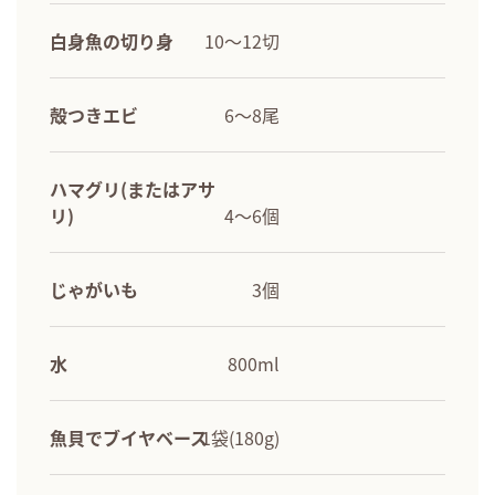
白身魚の切り身
10～12切
殻つきエビ
6～8尾
ハマグリ(またはアサ
リ)
4～6個
じゃがいも
3個
水
800ml
魚貝でブイヤベース
1袋(180g)