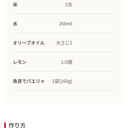
米
2合
水
260ml
オリーブオイル
大さじ1
レモン
1/2個
魚貝でパエリャ
1袋(160g)
作り方