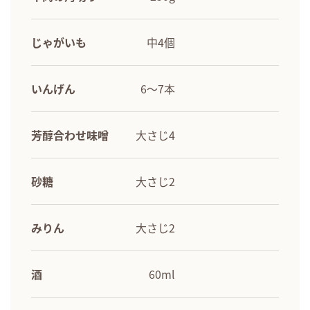
じゃがいも
中4個
いんげん
6～7本
芳醇合わせ味噌
大さじ4
砂糖
大さじ2
みりん
大さじ2
酒
60ml