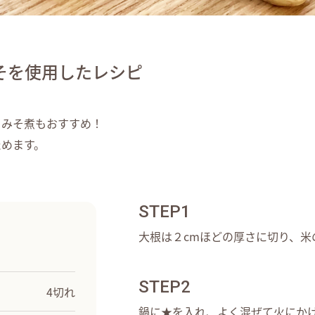
そを使用したレシピ
、みそ煮もおすすめ！
ためます。
STEP1
大根は２cmほどの厚さに切り、米
STEP2
4切れ
鍋に★を入れ、よく混ぜて火にか