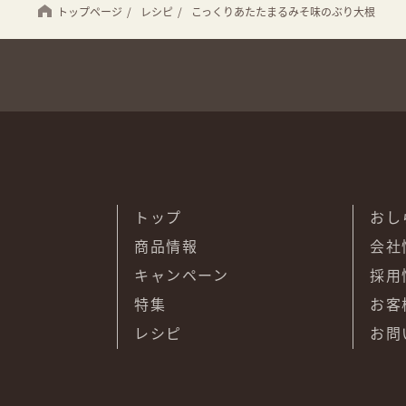
トップページ
/
レシピ
/
こっくりあたたまるみそ味のぶり大根
トップ
おし
商品情報
会社
キャンペーン
採用
特集
お客
レシピ
お問