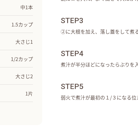
中1本
STEP3
1.5カップ
②に大根を加え、落し蓋をして煮
大さじ1
STEP4
1/2カップ
煮汁が半分ほどになったらぶりを
大さじ2
STEP5
1片
弱火で煮汁が最初の１/３になる位